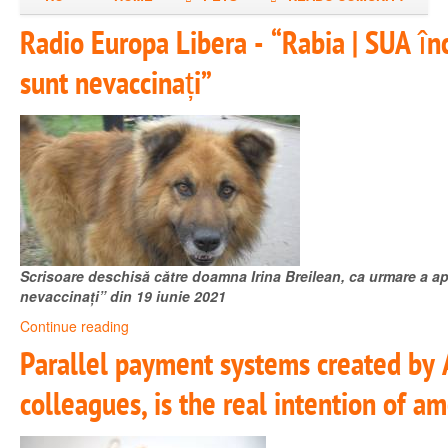
Radio Europa Libera - “Rabia | SUA în
sunt nevaccinați”
Scrisoare deschisă către doamna Irina Breilean, ca urmare a apar
nevaccinați” din 19 iunie 2021
Continue reading
Parallel payment systems created by 
colleagues, is the real intention of 