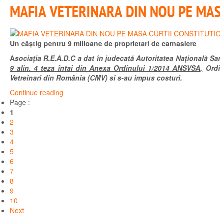
MAFIA VETERINARA DIN NOU PE MAS
Un câștig pentru 9 milioane de proprietari de carnasiere
A
sociația R.E.A.D.C a dat în judecată Autoritatea Națională Sa
9 alin. 4 teza întai din Anexa Ordinului 1/2014 ANSVSA,
Ordin
Vetreinari din România (CMV) si s-au impus costuri.
Continue reading
Page :
1
2
3
4
5
6
7
8
9
10
Next