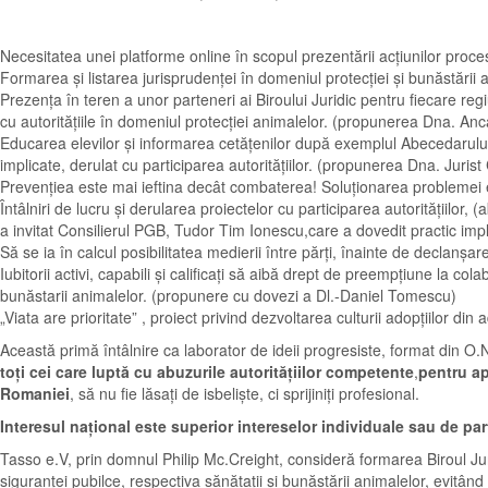
Necesitatea unei platforme online în scopul prezentării acțiunilor proces
Formarea și listarea jurisprudenței în domeniul protecției și bunăstări
Prezența în teren a unor parteneri ai Biroului Juridic pentru fiecare reg
cu autoritățiile în domeniul protecției animalelor. (propunerea Dna. An
Educarea elevilor și informarea cetățenilor după exemplul Abecedarului 
implicate, derulat cu participarea autoritățiilor. (propunerea Dna. Jurist
Prevențiea este mai ieftina decât combaterea! Soluționarea problemei ec
Întâlniri de lucru și derularea proiectelor cu participarea autoritățiilo
a invitat Consilierul PGB, Tudor Tim Ionescu,care a dovedit practic im
Să se ia în calcul posibilitatea medierii între părți, înainte de declan
Iubitorii activi, capabili și calificați să aibă drept de preempțiune la c
bunăstarii animalelor. (propunere cu dovezi a Dl.-Daniel Tomescu)
„Viata are prioritate” , proiect privind dezvoltarea culturii adopțiilor d
Această primă întâlnire ca laborator de ideii progresiste, format din O.N.G
toți cei care luptă cu abuzurile autoritățiilor competente
,
pentru ap
Romaniei
, să nu fie lăsați de isbeliște, ci sprijiniți profesional.
Interesul național este superior intereselor individuale sau de par
Tasso e.V, prin domnul Philip Mc.Creight, consideră formarea Biroul Jur
siguranței pubilce, respectiva sănătații și bunăstării animalelor, evitân