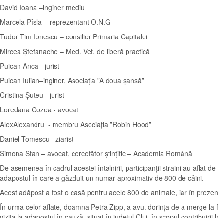
David Ioana –inginer mediu
Marcela Pîsla – reprezentant O.N.G
Tudor Tim Ionescu – consilier Primaria Capitalei
Mircea Ștefanache – Med. Vet. de liberă practică
Puican Anca - jurist
Puican Iulian–inginer, Asociația ”A doua șansă”
Cristina Șuteu - jurist
Loredana Cozea - avocat
AlexAlexandru - membru Asociația ”Robin Hood”
Daniel Tomescu –ziarist
Simona Stan – avocat, cercetător ștințific – Academia Română
De asemenea în cadrul acestei întalnirii, participanții straini au afla
adapostul în care a găzduit un numar aproximativ de 800 de câini.
Acest adăpost a fost o casă pentru acele 800 de animale, iar în preze
În urma celor aflate, doamna Petra Zipp, a avut dorința de a merge la f
vizita la adapostul în cauză, situat în județul Cluj, în scopul contribuiri