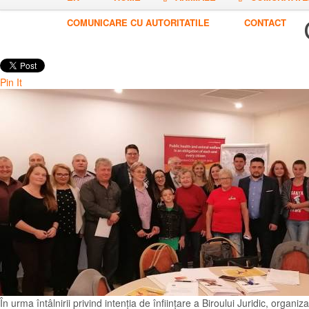
COMUNICARE CU AUTORITATILE
CONTACT
Pin It
În urma întâlnirii privind intenția de înființare a Biroului Juridic, orga