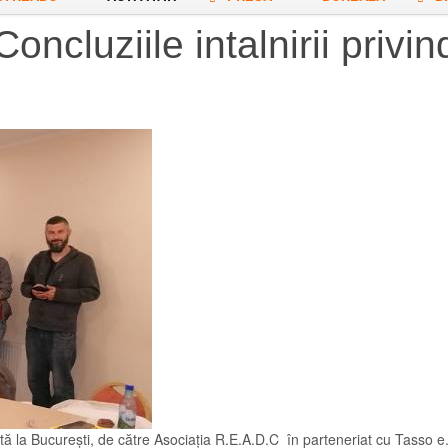
Concluziile intalnirii privin
nizată la București, de către Asociația R.E.A.D.C în parteneriat cu Tasso e