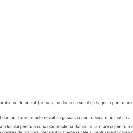
t de problema domnului Țarmure, un domn cu suflet și dragoste pentru an
nt domnul Țarmure este nevoit să găsească pentru fiecare animal un alt
ața locului pentru a cunoaște problema domnului Țarmure și pentru a ofer
i la găsirea de noi ”locuinte” pentru aceste suflete și pentru identificare