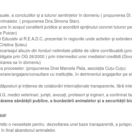
uale, a concluziilor și a tuturor sentințelor în domeniu ( propunerea Dl.
i animalelor. ( propunerea Dna.Simona Stan).
iune în scopul consilierii juridice și acordării sprijinului concret tutur
ca Puican)
Educativ al R.E.A.D.C, prezentat în regiunile unde activăm și extinderea
 Cristina Șuteu)
arisajul abuziv din fonduri nelimitate plătite de către conrtibuabili.(p
r, (abligate prin OG 26/2000 ) prin intermediul unor mediatori credibili.
plicarea sa în domeniu)
șarea proceselor. (propunerea Dnei Marcela Pisla, asociația Cuțu-Cuțu)
olaborare/angajare/consultare cu instituțiile, în detrimentul angajarilor p
in adăposturi și inițierea de colaborări internaționale transparente, fără 
, medici veterinari, juriști, avocați, profesori și ingineri, a confirmat f
ărarea sănătății publice, a bunăstării animalelor și a securității b
tid!
idic o necesitate pentru dezvoltarea unei baze transparentă, a jurispru
d în final abandonul animalelor.