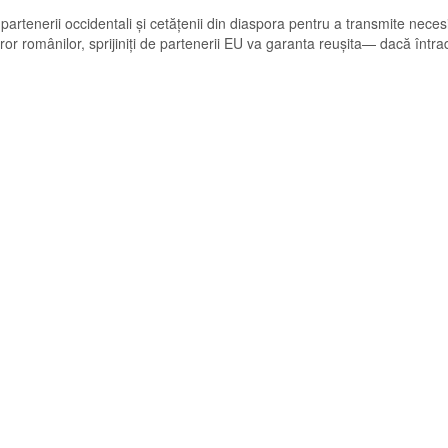
 partenerii occidentali și cetățenii din diaspora pentru a transmite neces
ror românilor, sprijiniți de partenerii EU va garanta reușita— dacă într