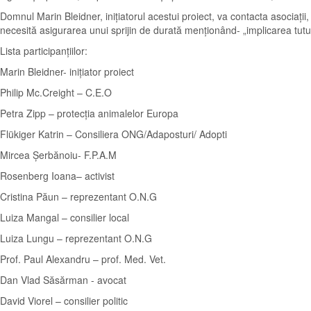
Domnul Marin Bleidner, inițiatorul acestui proiect, va contacta asociații,
necesită asigurarea unui sprijin de durată menționând- „implicarea tutu
Lista participanțiilor:
Marin Bleidner- inițiator proiect
Philip Mc.Creight – C.E.O
Petra Zipp – protecția animalelor Europa
Flükiger Katrin – Consiliera ONG/Adaposturi/ Adopti
Mircea Șerbănoiu- F.P.A.M
Rosenberg Ioana– activist
Cristina Păun – reprezentant O.N.G
Luiza Mangal – consilier local
Luiza Lungu – reprezentant O.N.G
Prof. Paul Alexandru – prof. Med. Vet.
Dan Vlad Săsărman - avocat
David Viorel – consilier politic