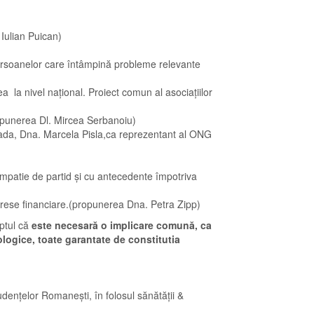
 Iulian Puican)
or persoanelor care întâmpină probleme relevante
 la nivel național. Proiect comun al asociațiilor
ropunerea Dl. Mircea Serbanoiu)
(Dovada, Dna. Marcela Pisla,ca reprezentant al ONG
e simpatie de partid și cu antecedente împotriva
interese financiare.(propunerea Dna. Petra Zipp)
aptul că
este necesară o implicare comună, ca
iologice, toate garantate de constitutia
dențelor Romanești, în folosul sănătății &