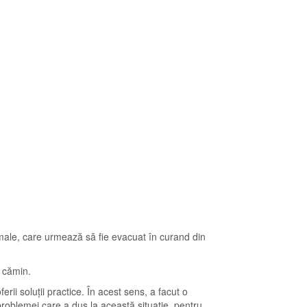
imale, care urmează să fie evacuat în curand din
 cămin.
ii soluții practice. În acest sens, a facut o
a problemei care a dus la această situație, pentru