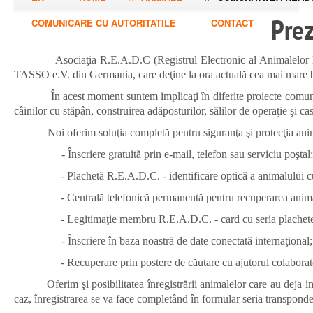
Pre
COMUNICARE CU AUTORITATILE
CONTACT
Asociaţia R.E.A.D.C (Registrul Electronic al Animalelor Domesti
TASSO e.V. din Germania, care deţine la ora actuală cea mai mare ba
În acest moment suntem implicaţi în diferite proiecte comune cu n
câinilor cu stăpân, construirea adăposturilor, sălilor de operaţie şi cas
Noi oferim soluţia completă pentru siguranţa şi protecţia animalelo
- Înscriere gratuită prin e-mail, telefon sau serviciu poştal;
- Plachetă R.E.A.D.C. - identificare optică a animalului cu 
- Centrală telefonică permanentă pentru recuperarea anima
- Legitimaţie membru R.E.A.D.C. - card cu seria plachetei, se
- Înscriere în baza noastră de date conectată internaţional;
- Recuperare prin postere de căutare cu ajutorul colaborato
Oferim şi posibilitatea înregistrării animalelor care au deja
caz, înregistrarea se va face completând în formular seria transponderu