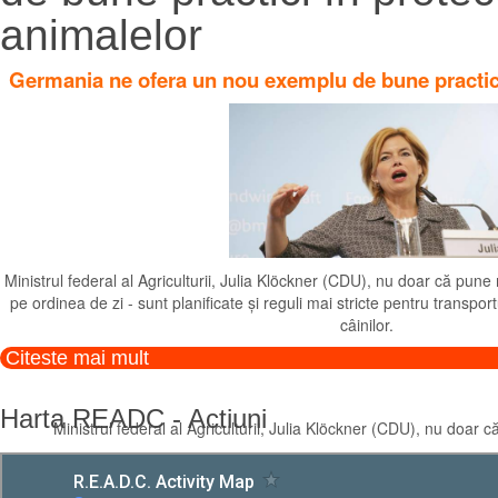
animalelor
Germania ne ofera un nou exemplu de bune practici
Germania ne ofera u
Ministrul federal al Agriculturii, Julia Klöckner (CDU), nu doar că pune m
pe ordinea de zi - sunt planificate și reguli mai stricte pentru transpor
câinilor.
Citeste mai mult
Harta
READC
-
Actiuni
Ministrul federal al Agriculturii, Julia Klöckner (CDU), nu doar că
Citeste mai mult