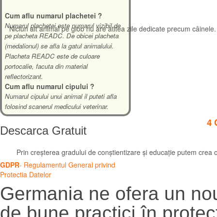
Cum aflu numarul plachetei ?
Numarul plachetei este numarul vizibil de
Niciun alt animal pe glob nu are atitea zile dedicate precum câinele. 
pe placheta READC. De obicei placheta
Citeste mai mult
(medalionul) se afla la gatul animalului.
Placheta READC este de culoare
portocalie, facuta din material
reflectorizant.
Cum aflu numarul cipului ?
Numarul cipului unui animal il puteti afla
folosind scanerul medicului veterinar.
4 
Descarca
Gratuit
Prin creșterea gradului de conștientizare și educație putem crea 
GDPR
- Regulamentul General privind
Protectia Datelor
Citeste mai mult
Germania ne ofera un no
de bune practici în protec