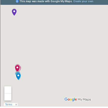
MAFIA VETERIN
Un câștig pentru 9 milioane de proprietari de carnasiere. Asociaț
acțiune prin care a solicitat anularea art. 2 lit. k și art. 9 alin. 
atribuit în gestiunea 
Citeste mai mult