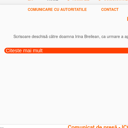
COMUNICARE CU AUTORITATILE
CONTACT
Scrisoare deschisă către doamna Irina Breilean, ca urmare a apar
Citeste mai mult
Comunicat de presă - ICCJ