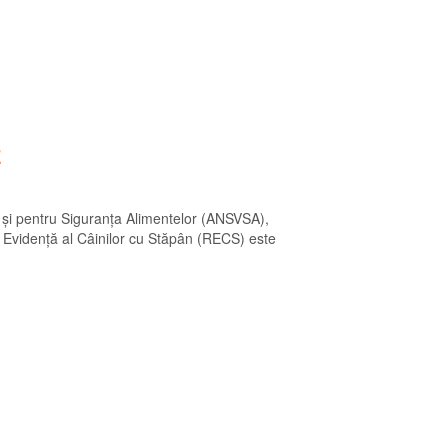
E
ă și pentru Siguranța Alimentelor (ANSVSA),
 de Evidență al Câinilor cu Stăpân (RECS) este