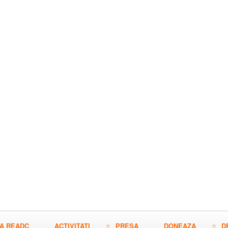
A READC
ACTIVITATI
PRESA
DONEAZA
D