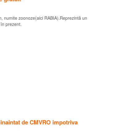
a om, numite zoonoze(aici RABIA).Reprezintă un
 în prezent.
e inaintat de CMVRO impotriva