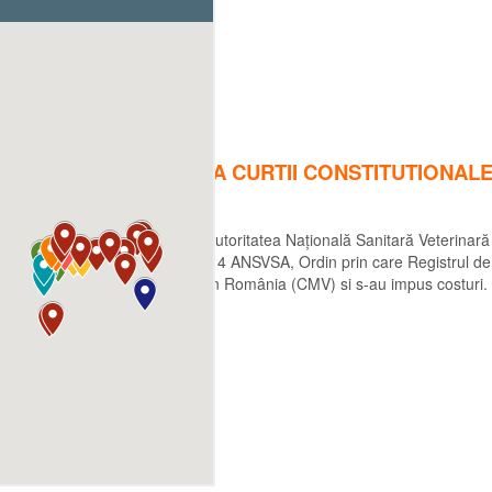
ARA DIN NOU PE MASA CURTII CONSTITUTIONAL
ia R.E.A.D.C a dat în judecată Autoritatea Națională Sanitară Veterinar
4 teza întai din Anexa Ordinului 1/2014 ANSVSA, Ordin prin care Registrul
Colegiului Medicilor Vetreinari din România (CMV) si s-au impus costuri.