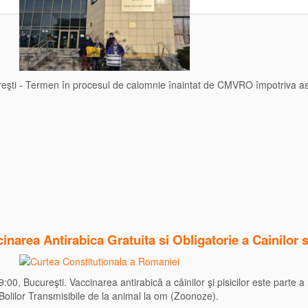
reşti - Termen în procesul de calomnie înaintat de CMVRO împotriva aso
narea Antirabica Gratuita si Obligatorie a Cainilor si
9:00, Bucureşti. Vaccinarea antirabică a câinilor şi pisicilor este part
Bolilor Transmisibile de la animal la om (Zoonoze).