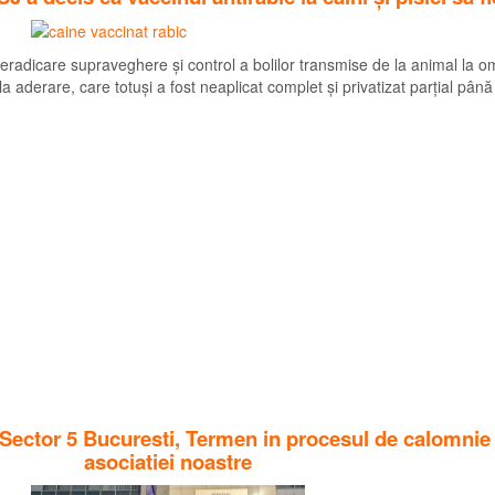
de eradicare supraveghere și control a bolilor transmise de la animal l
derare, care totuși a fost neaplicat complet și privatizat parțial până
a Sector 5 Bucuresti, Termen in procesul de calomni
asociatiei noastre