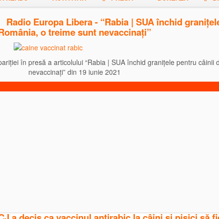
Radio Europa Libera - “Rabia | SUA închid granițele 
România, o treime sunt nevaccinați”
iției în presă a articolului “Rabia | SUA închid granițele pentru câinii 
nevaccinați” din 19 iunie 2021
 a decis ca vaccinul antirabic la câini și pisici să fi