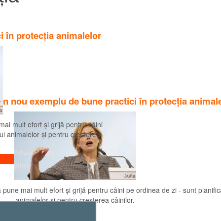
 în protecția animalelor
n nou exemplu de bune practici în protecția animale
ai mult efort și grijă pentru câini
tul animalelor și pentru creșterea
 pune mai mult efort și grijă pentru câini pe ordinea de zi - sunt planific
animalelor și pentru creșterea câinilor.