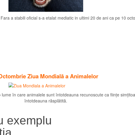
Fara a stabili oficial s-a etalat mediatic in ultimi 20 de ani ca pe 10 oc
Octombrie Ziua Mondială a Animalelor
o lume în care animalele sunt întotdeauna recunoscute ca ființe simțitoa
întotdeauna răsplătită.
u exemplu
ția