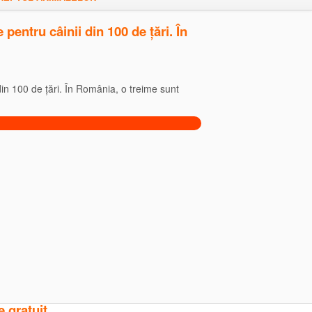
pentru câinii din 100 de țări. În
din 100 de țări. În România, o treime sunt
e gratuit