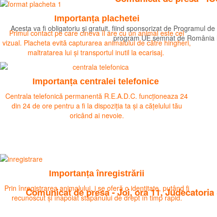
Importanța plachetei
Acesta va fi obligatoriu și gratuit, fiind sponsorizat de Programul 
Primul contact pe care cineva îl are cu un animal este cel
program UE semnat de România la a
vizual. Placheta evită capturarea animalului de către hingheri,
Citeste mai mult
maltratarea lui și transportul inutil la ecarisaj.
Importanța centralei telefonice
Centrala telefonică permanentă R.E.A.D.C. funcționeaza 24
din 24 de ore pentru a fi la dispoziția ta și a cățelului tău
oricând ai nevoie.
Importanța înregistrării
Prin înregistrarea animalului, i se oferă o identitate, putând fi
Comunicat de presa - Joi, ora 11, Judecatori
recunoscut și înapoiat stăpânului de drept în timp rapid.