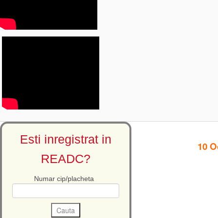
Citeste mai mult
Esti inregistrat in
10 O
READC?
Numar cip/placheta