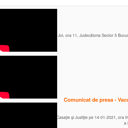
Joi, ora 11, Judecătoria Sector 5 Bucu
Citeste mai mult
Comunicat de presa - Vacci
Se decide la Înalta Curte de Casaţie şi Justiţie pe 14-01-2021, ora 0
a 